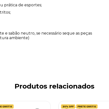
u prática de esportes;
ritos;
e e sabão neutro, se necessário seque as peças 
atura ambiente)
Produtos relacionados
E GRÁTIS
20
%
OFF
FRETE GRÁTIS