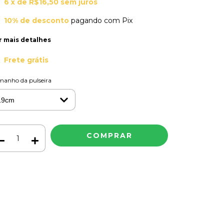
6
x de
R$16,50
sem juros
10% de desconto
pagando com Pix
r mais detalhes
Frete grátis
manho da pulseira