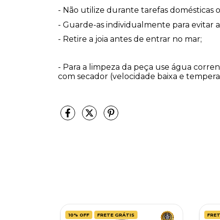
- Não utilize durante tarefas domésticas o
- Guarde-as individualmente para evitar at
- Retire a joia antes de entrar no mar;
- Para a limpeza da peça use água corrent
com secador (velocidade baixa e temper
 
10
%
OFF
FRETE GRÁTIS
FRET