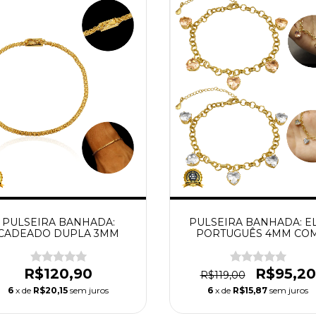
PULSEIRA BANHADA:
PULSEIRA BANHADA: E
CADEADO DUPLA 3MM
PORTUGUÊS 4MM CO
PINGENTE EM PEDRA R
R$120,90
R$95,20
R$119,00
6
x de
R$20,15
sem juros
6
x de
R$15,87
sem juros