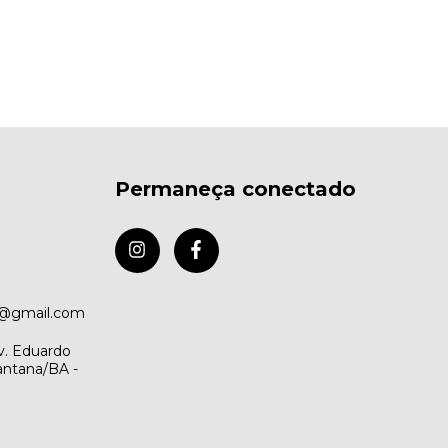
Permaneça conectado
o@gmail.com
v. Eduardo
antana/BA -