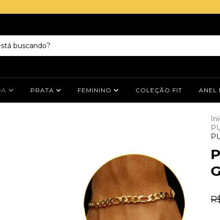
DA
PRATA
FEMININO
COLEÇÃO FIT
ANEL
Iní
PU
PU
P
G
R