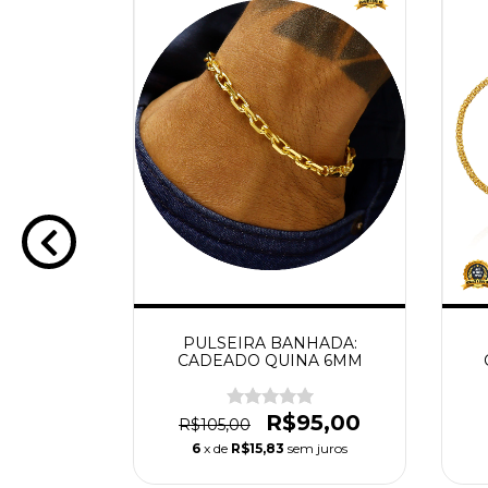
HADA:
PULSEIRA BANHADA:
A 4MM
CADEADO QUINA 6MM
0,00
R$95,00
R$105,00
 juros
6
x de
R$15,83
sem juros