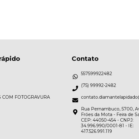
rápido
Contato
557599922482
(75) 99992-2482
S COM FOTOGRAVURA
contato.diamantelapidad
Rua Pernambuco, 5700, A
Fróes da Mota - Feira de S
CEP: 44050-454 - CNPJ:
34.996.990/0001-81 - IE:
417.526.991.119