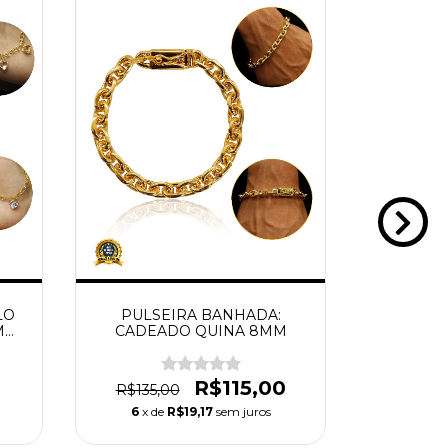
LO
PULSEIRA BANHADA:
PULS
M
CADEADO QUINA 8MM
CADE
OSA
R$115,00
R
R$135,00
6
x de
R$19,17
sem juros
6
x de