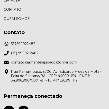
LIMPEZA
CONTATO
QUEM SOMOS
Contato
557599922482
(75) 99992-2482
contato.diamantelapidado@gmail.com
Rua Pernambuco, 5700, Av. Eduardo Fróes da Mota -
Feira de Santana/BA - CEP: 44050-454 - CNPJ:
34.996.990/0001-81 - IE: 417.526.991.119
Permaneça conectado