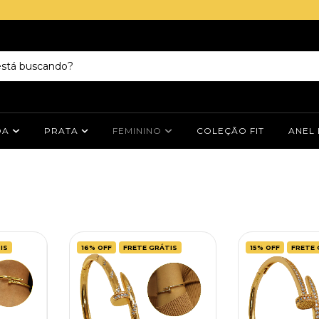
DA
PRATA
FEMININO
COLEÇÃO FIT
ANEL
IS
16
%
OFF
FRETE GRÁTIS
15
%
OFF
FRETE 