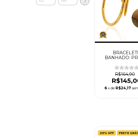
BRACELET
BANHADO: P
R$164,90
R$145,0
6
x de
R$24,17
sem
29
%
OFF
FRETE GRÁ