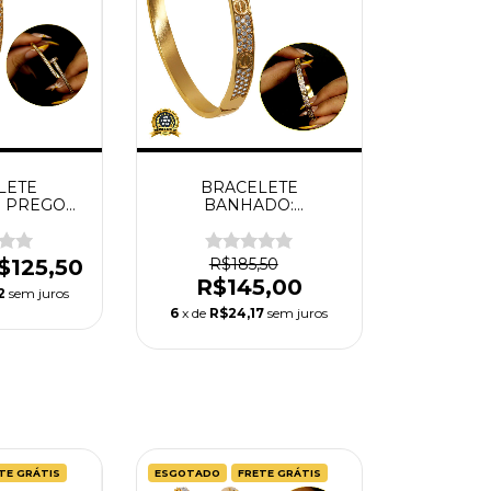
LETE
BRACELETE
 PREGO
BANHADO:
O RETO
CRAVEJADO FRONTAL
$125,50
R$185,50
R$145,00
2
sem juros
6
x de
R$24,17
sem juros
TE GRÁTIS
ESGOTADO
FRETE GRÁTIS