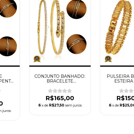
E
CONJUNTO BANHADO:
PULSEIRA 
PENTE
BRACELETE
ESTEIRA
4MM
SERPENTE +
PULSEIRA RIVIERA
2MM
R$165,00
R$15
0
6
x de
R$27,50
sem juros
6
x de
R$25,0
 juros