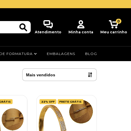
0
Atendimento
Minha conta
Meu carrinho
 DE FORMATURA
EMBALAGENS
BLOG
GRÁTIS
22
%
OFF
FRETE GRÁTIS