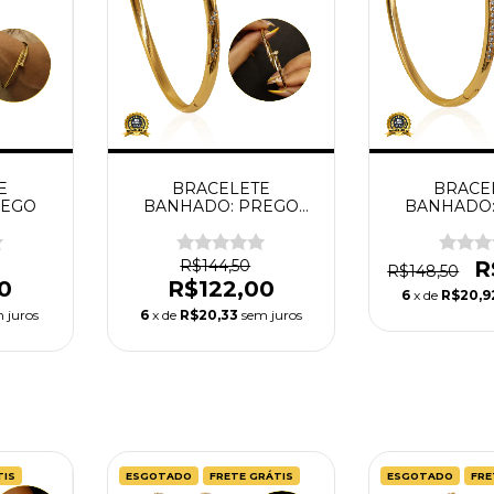
E
BRACELETE
BRACE
REGO
BANHADO: PREGO
BANHADO:
CRAVEJADO ESPIRAL
CRAVEJAD
R$144,50
R
R$148,50
0
R$122,00
6
x de
R$20,9
 juros
6
x de
R$20,33
sem juros
TIS
ESGOTADO
FRETE GRÁTIS
ESGOTADO
FRE