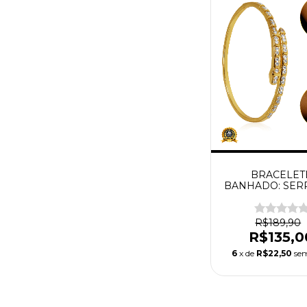
BRACELET
BANHADO: SER
CRAVEJADA 
R$189,90
R$135,0
6
x de
R$22,50
sem