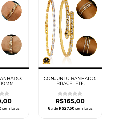
BANHADO:
CONJUNTO BANHADO:
 10MM
BRACELETE
SERPENTE +
PULSEIRA BAGUETE
4MM
0,00
R$165,00
0
sem juros
6
x de
R$27,50
sem juros