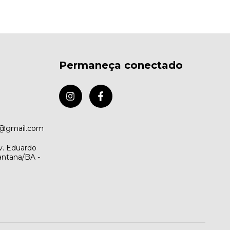
Permaneça conectado
o@gmail.com
v. Eduardo
antana/BA -