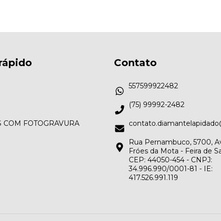
rápido
Contato
557599922482
(75) 99992-2482
S COM FOTOGRAVURA
contato.diamantelapidad
Rua Pernambuco, 5700, A
Fróes da Mota - Feira de S
CEP: 44050-454 - CNPJ:
34.996.990/0001-81 - IE:
417.526.991.119