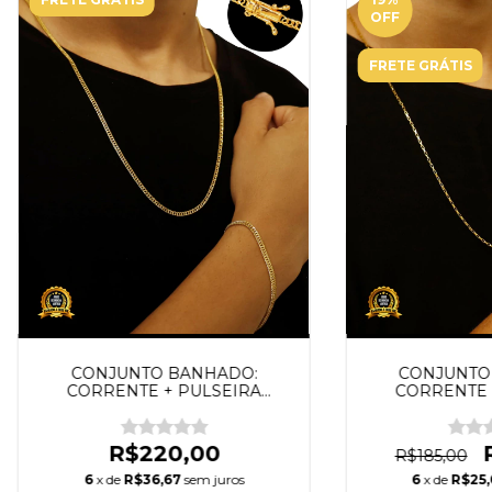
OFF
FRETE GRÁTIS
CONJUNTO BANHADO:
CONJUNTO
CORRENTE + PULSEIRA
CORRENTE 
GRUMET 3MM
TIJOLI
R$220,00
R$185,00
6
x de
R$36,67
sem juros
6
x de
R$25