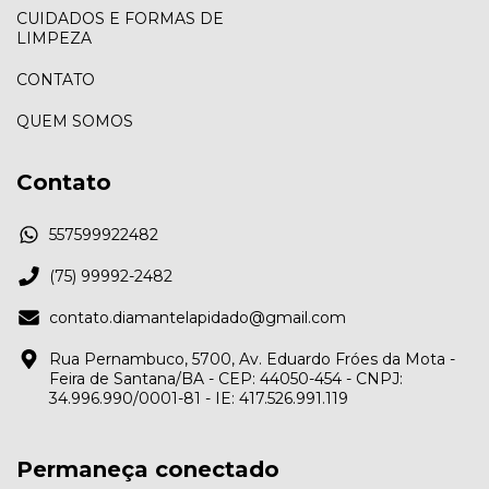
CUIDADOS E FORMAS DE
LIMPEZA
CONTATO
QUEM SOMOS
Contato
557599922482
(75) 99992-2482
contato.diamantelapidado@gmail.com
Rua Pernambuco, 5700, Av. Eduardo Fróes da Mota -
Feira de Santana/BA - CEP: 44050-454 - CNPJ:
34.996.990/0001-81 - IE: 417.526.991.119
Permaneça conectado